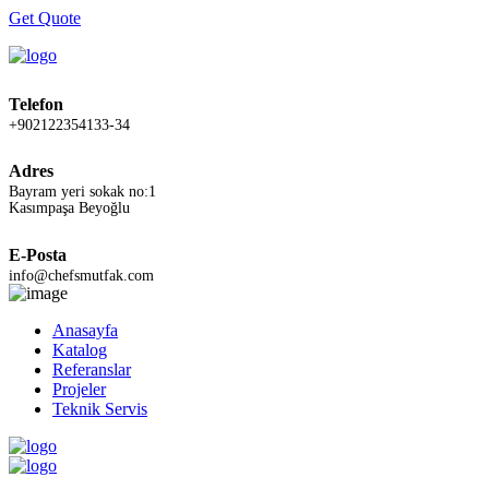
Get Quote
Telefon
+902122354133-34
Adres
Bayram yeri sokak no:1
Kasımpaşa Beyoğlu
E-Posta
info@chefsmutfak.com
Anasayfa
Katalog
Referanslar
Projeler
Teknik Servis