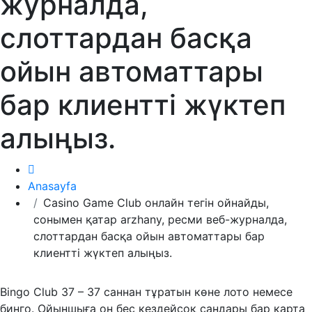
журналда,
слоттардан басқа
ойын автоматтары
бар клиентті жүктеп
алыңыз.
Anasayfa
Casino Game Club онлайн тегін ойнайды,
сонымен қатар arzhany, ресми веб-журналда,
слоттардан басқа ойын автоматтары бар
клиентті жүктеп алыңыз.
Bingo Club 37 – 37 саннан тұратын көне лото немесе
бинго. Ойыншыға он бес кездейсоқ сандары бар карта