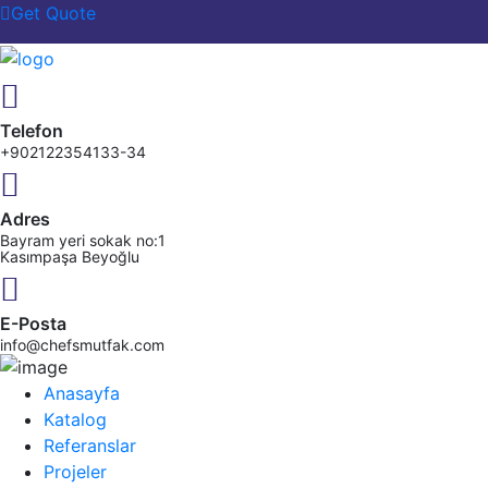
Get Quote
Telefon
+902122354133-34
Adres
Bayram yeri sokak no:1
Kasımpaşa Beyoğlu
E-Posta
info@chefsmutfak.com
Anasayfa
Katalog
Referanslar
Projeler