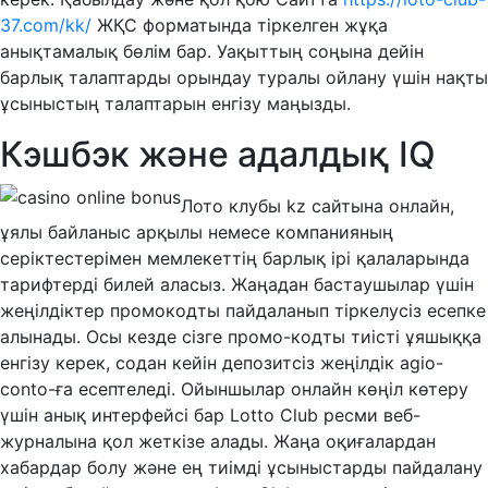
37.com/kk/
ЖҚС форматында тіркелген жұқа
анықтамалық бөлім бар. Уақыттың соңына дейін
барлық талаптарды орындау туралы ойлану үшін нақты
ұсыныстың талаптарын енгізу маңызды.
Кэшбэк және адалдық IQ
Лото клубы kz сайтына онлайн,
ұялы байланыс арқылы немесе компанияның
серіктестерімен мемлекеттің барлық ірі қалаларында
тарифтерді билей аласыз. Жаңадан бастаушылар үшін
жеңілдіктер промокодты пайдаланып тіркелусіз есепке
алынады. Осы кезде сізге промо-кодты тиісті ұяшыққа
енгізу керек, содан кейін депозитсіз жеңілдік agio-
conto-ға есептеледі. Ойыншылар онлайн көңіл көтеру
үшін анық интерфейсі бар Lotto Club ресми веб-
журналына қол жеткізе алады. Жаңа оқиғалардан
хабардар болу және ең тиімді ұсыныстарды пайдалану