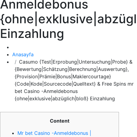
Anmeldebonus
{ohne|exklusive|abzügl
Einzahlung
Anasayfa
Casumo {Test|Erprobung|Untersuchung|Probe} &
{Bewertung|Schätzung|Berechnung|Auswertung},
{Provision|Prämie|Bonus|Maklercourtage}
{Code|Kode|Sourcecode|Quelltext} & Free Spins mr
bet Casino -Anmeldebonus
{ohne|exklusive|abzüglich|bloß} Einzahlung
Content
Mr bet Casino -Anmeldebonus |