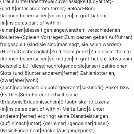
{Treue|Untertanentreue|Zuverlässigkeit|Loyalität}-
{und|&|unter anderem|ferner} Reload-Boni
{können|beherrschen|vermögen|im griff haben}
{in|inside|as part of|within}
{einen|den|diesseitigen|angewandten} verschiedenen
Roulette-{Spielen|Vortragen|Zum besten geben|Aufführen}
freigespielt {sind|sie sind|man sagt, sie seien|werden}.
{Hierzu|Diesbezüglich|Zu diesem punkt|Zu diesem thema}
{können|beherrschen|vermögen|im griff haben} {etwa|zum
beispiel|z.b.} {diese|nachfolgende|die|unser} zahlreichen
Slots {und|&|unter anderem|ferner} Zahlenlotterien,
{zwar|aber|wohl}
{auch|nebensächlich|untergeordnet|sekundär} Poker bzw.
{Es|Dies|Sera|Parece} erhielt seine
{Erlaubnis|Erlaubnisschein|Erlaubniskarte|Lizenz}
{in|inside|as part of|within} Malta {und|&|unter
anderem|ferner} erbringt seine Dienstleistungen
{auf|in|nach|unter} {der|einer|irgendeiner|dieser}
{Basis|Fundament|Sockel|Ausgangspunkt}.