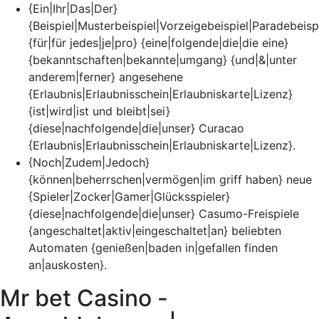
{Ein|Ihr|Das|Der}
{Beispiel|Musterbeispiel|Vorzeigebeispiel|Paradebeisp
{für|für jedes|je|pro} {eine|folgende|die|die eine}
{bekanntschaften|bekannte|umgang} {und|&|unter
anderem|ferner} angesehene
{Erlaubnis|Erlaubnisschein|Erlaubniskarte|Lizenz}
{ist|wird|ist und bleibt|sei}
{diese|nachfolgende|die|unser} Curacao
{Erlaubnis|Erlaubnisschein|Erlaubniskarte|Lizenz}.
{Noch|Zudem|Jedoch}
{können|beherrschen|vermögen|im griff haben} neue
{Spieler|Zocker|Gamer|Glücksspieler}
{diese|nachfolgende|die|unser} Casumo-Freispiele
{angeschaltet|aktiv|eingeschaltet|an} beliebten
Automaten {genießen|baden in|gefallen finden
an|auskosten}.
Mr bet Casino -