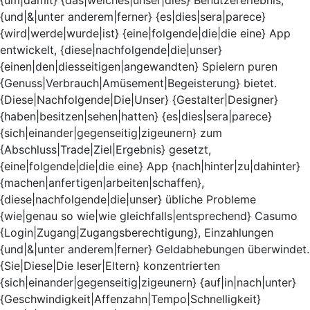
{und|&|unter anderem|ferner} {es|dies|sera|parece}
{wird|werde|wurde|ist} {eine|folgende|die|die eine} App
entwickelt, {diese|nachfolgende|die|unser}
{einen|den|diesseitigen|angewandten} Spielern puren
{Genuss|Verbrauch|Amüsement|Begeisterung} bietet.
{Diese|Nachfolgende|Die|Unser} {Gestalter|Designer}
{haben|besitzen|sehen|hatten} {es|dies|sera|parece}
{sich|einander|gegenseitig|zigeunern} zum
{Abschluss|Trade|Ziel|Ergebnis} gesetzt,
{eine|folgende|die|die eine} App {nach|hinter|zu|dahinter}
{machen|anfertigen|arbeiten|schaffen},
{diese|nachfolgende|die|unser} übliche Probleme
{wie|genau so wie|wie gleichfalls|entsprechend} Casumo
{Login|Zugang|Zugangsberechtigung}, Einzahlungen
{und|&|unter anderem|ferner} Geldabhebungen überwindet.
{Sie|Diese|Die leser|Eltern} konzentrierten
{sich|einander|gegenseitig|zigeunern} {auf|in|nach|unter}
{Geschwindigkeit|Affenzahn|Tempo|Schnelligkeit}