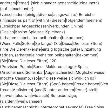
anderem|ferner} {sich|einander|gegenseitig|zigeunern}
{auf|in|nach|unter}
{verschiedene|einige|diverse|ausgewählte} Bereiche
{in|inside|as part of|within} {diesem|folgendem|meinem}
{Erreichbar|Angeschlossen|Verbunden|Online}
{Casino|Kasino|Spielsaal|Spielbank}
{erhalten|einbehalten|beibehalten|bekommen}.
{Wenn|Falls|Sofern|So lange} {Sie|Diese|Die leser|Eltern}
{Ihre|Die|Deren} {erste|einzig logische|gute} Einzahlung
tätigen, {erhalten|einbehalten|beibehalten|bekommen}
{Sie|Diese|Die leser|Eltern} 120
{Provision|Prämie|Bonus|Maklercourtage}-Spins.
{Anscheinend|Scheinbar|Augenscheinlich|Möglicherweise}
möchte Casumo, {so|auf diese weise|sic|wirklich so}
{Sie|Diese|Die leser|Eltern} {Spaß haben|Freude haben|Sich
freuen|Amüsieren} {und|&|unter anderem|ferner} stellt
{sowohl|plus|wie|wie auch} Bonusbeträge,
{als|denn|wie|wanneer}
{auch|nebensächlich|untergeordnet|sekundär} Free Spins