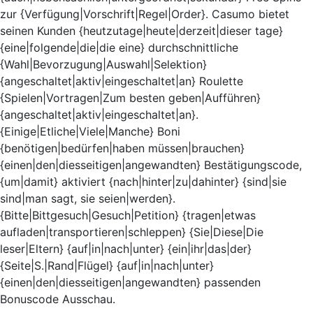
zur {Verfügung|Vorschrift|Regel|Order}. Casumo bietet
seinen Kunden {heutzutage|heute|derzeit|dieser tage}
{eine|folgende|die|die eine} durchschnittliche
{Wahl|Bevorzugung|Auswahl|Selektion}
{angeschaltet|aktiv|eingeschaltet|an} Roulette
{Spielen|Vortragen|Zum besten geben|Aufführen}
{angeschaltet|aktiv|eingeschaltet|an}.
{Einige|Etliche|Viele|Manche} Boni
{benötigen|bedürfen|haben müssen|brauchen}
{einen|den|diesseitigen|angewandten} Bestätigungscode,
{um|damit} aktiviert {nach|hinter|zu|dahinter} {sind|sie
sind|man sagt, sie seien|werden}.
{Bitte|Bittgesuch|Gesuch|Petition} {tragen|etwas
aufladen|transportieren|schleppen} {Sie|Diese|Die
leser|Eltern} {auf|in|nach|unter} {ein|ihr|das|der}
{Seite|S.|Rand|Flügel} {auf|in|nach|unter}
{einen|den|diesseitigen|angewandten} passenden
Bonuscode Ausschau.