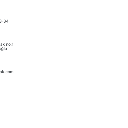
3-34
ak no:1
oğlu
fak.com