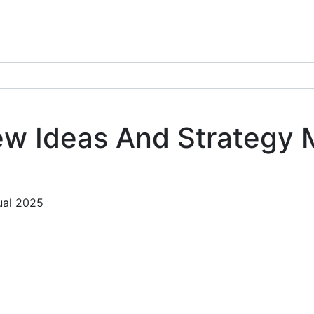
iew Ideas And Strategy
ual 2025
CHEF
Endüstriyel Mutfak ve Soğutma San. Dış
Tic. Ltd. Şti