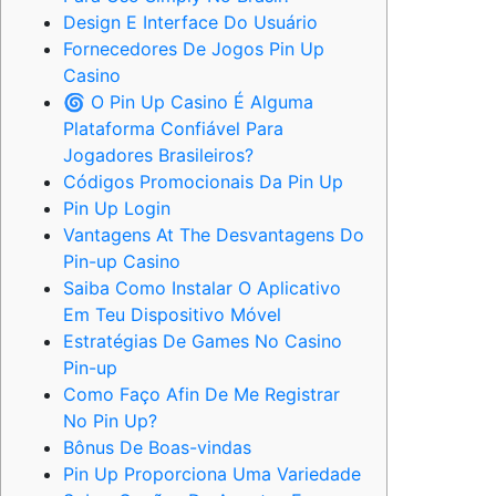
Design E Interface Do Usuário
Fornecedores De Jogos Pin Up
Casino
🌀 O Pin Up Casino É Alguma
Plataforma Confiável Para
Jogadores Brasileiros?
Códigos Promocionais Da Pin Up
Pin Up Login
Vantagens At The Desvantagens Do
Pin-up Casino
Saiba Como Instalar O Aplicativo
Em Teu Dispositivo Móvel
Estratégias De Games No Casino
Pin-up
Como Faço Afin De Me Registrar
No Pin Up?
Bônus De Boas-vindas
Pin Up Proporciona Uma Variedade