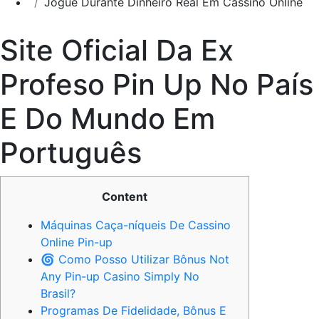
Jogue Durante Dinheiro Real Em Cassino Online
Site Oficial Da Ex
Profeso Pin Up No País
E Do Mundo Em
Português
Content
Máquinas Caça-níqueis De Cassino
Online Pin-up
🌀 Como Posso Utilizar Bônus Not
Any Pin-up Casino Simply No
Brasil?
Programas De Fidelidade, Bônus E