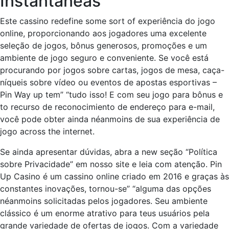
Instantâneas
Este cassino redefine some sort of experiência do jogo
online, proporcionando aos jogadores uma excelente
seleção de jogos, bônus generosos, promoções e um
ambiente de jogo seguro e conveniente. Se você está
procurando por jogos sobre cartas, jogos de mesa, caça-
níqueis sobre vídeo ou eventos de apostas esportivas –
Pin Way up tem” “tudo isso! E com seu jogo para bônus e
to recurso de reconocimiento de endereço para e-mail,
você pode obter ainda néanmoins de sua experiência de
jogo across the internet.
Se ainda apresentar dúvidas, abra a new seção “Política
sobre Privacidade” em nosso site e leia com atenção. Pin
Up Casino é um cassino online criado em 2016 e graças às
constantes inovações, tornou-se” “alguma das opções
néanmoins solicitadas pelos jogadores. Seu ambiente
clássico é um enorme atrativo para teus usuários pela
grande variedade de ofertas de jogos. Com a variedade