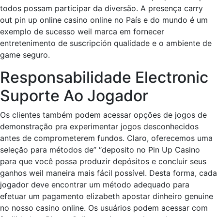
todos possam participar da diversão. A presença carry
out pin up online casino online no País e do mundo é um
exemplo de sucesso weil marca em fornecer
entretenimento de suscripción qualidade e o ambiente de
game seguro.
Responsabilidade Electronic
Suporte Ao Jogador
Os clientes também podem acessar opções de jogos de
demonstração pra experimentar jogos desconhecidos
antes de comprometerem fundos. Claro, oferecemos uma
seleção para métodos de” “deposito no Pin Up Casino
para que você possa produzir depósitos e concluir seus
ganhos weil maneira mais fácil possível. Desta forma, cada
jogador deve encontrar um método adequado para
efetuar um pagamento elizabeth apostar dinheiro genuine
no nosso casino online. Os usuários podem acessar com