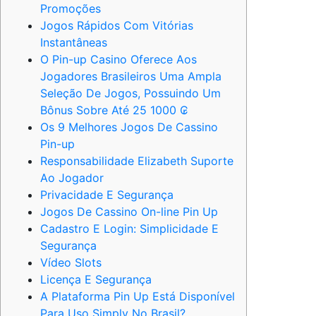
Promoções
Jogos Rápidos Com Vitórias
Instantâneas
O Pin-up Casino Oferece Aos
Jogadores Brasileiros Uma Ampla
Seleção De Jogos, Possuindo Um
Bônus Sobre Até 25 1000 ₢
Os 9 Melhores Jogos De Cassino
Pin-up
Responsabilidade Elizabeth Suporte
Ao Jogador
Privacidade E Segurança
Jogos De Cassino On-line Pin Up
Cadastro E Login: Simplicidade E
Segurança
Vídeo Slots
Licença E Segurança
A Plataforma Pin Up Está Disponível
Para Uso Simply No Brasil?