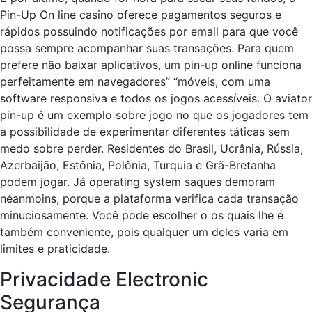
Pin-Up On line casino oferece pagamentos seguros e
rápidos possuindo notificações por email para que você
possa sempre acompanhar suas transações. Para quem
prefere não baixar aplicativos, um pin-up online funciona
perfeitamente em navegadores” “móveis, com uma
software responsiva e todos os jogos acessíveis. O aviator
pin-up é um exemplo sobre jogo no que os jogadores tem
a possibilidade de experimentar diferentes táticas sem
medo sobre perder. Residentes do Brasil, Ucrânia, Rússia,
Azerbaijão, Estônia, Polônia, Turquia e Grã-Bretanha
podem jogar. Já operating system saques demoram
néanmoins, porque a plataforma verifica cada transação
minuciosamente. Você pode escolher o os quais lhe é
também conveniente, pois qualquer um deles varia em
limites e praticidade.
Privacidade Electronic
Segurança