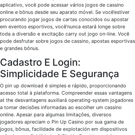
aplicativo, você pode acessar vários jogos de cassino
online e bônus desde seu aparato móvel. Se você’estiver
procurando jogar jogos de cartas conocidos ou apostar
em eventos esportivos, você’nunca estará longe sobre
toda a diversão e excitação carry out jogo on-line. Você
pode desfrutar sobre jogos de cassino, apostas esportivas
e grandes bônus.
Cadastro E Login:
Simplicidade E Segurança
O pin up download é simples e rápido, proporcionando
acesso total à plataforma. Compreender essas vantagens
at the desvantagens auxiliará operating-system jogadores
a tomar decisões informadas ao escolher um cassino
online. Apesar para algumas limitações, diversos
jogadores apreciam o Pin Up Casino por sua gama de
jogos, bônus, facilidade de explotación em dispositivos