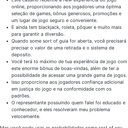
online, proporcionando aos jogadores uma óptima
seleção de games, bônus generosos, promoções e
um lugar de jogo seguro e conveniente.
E ainda tem blackjack, roleta, pôquer e muito mais
para garantir a diversão.
Quando some sort of guia for aberta, você precisará
precisar o valor de uma retirada e o sistema de
deposito.
Você terá to máximo de tua experiência de jogo com
este enorme bônus de boas-vindas, além de ter a
possibilidade de acessar uma grande gama de jogos.
Isso proporciona aos jogadores confiança adicional
em justiça do jogo e na conformidade com os
padrões.
O representante possuindo quem falei foi educado e
conhecedor, e eles resolveram meu problema
velocemente.
Mas você pode usar as probabilidades some sort of seu