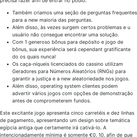
precisa fazer afin de entrar no pódio.
Também criamos uma seção de perguntas frequentes
para a new maioria das perguntas.
Além disso, às vezes surgem certos problemas e u
usuário não consegue encontrar uma solução.
Com 1 generoso bônus para depósito e jogo de
bônus, sua experiência será cependant gratificante
do os quais nunca!
Os caça-níqueis licenciados do cassino utilizam
Geradores para Números Aleatórios (RNGs) para
garantir a justiça e a new aleatoriedade nos jogos.
Além disso, operating system clientes podem
advertir vários jogos com opções de demonstração
antes de comprometerem fundos.
Este excitante jogo apresenta cinco carretéis e dez linhas
de pagamento, apresentando um design sobre temática
egípcia antiga que certamente irá cativá-lo. A
intencionadamente mínima é somente €0, 10, afin de que