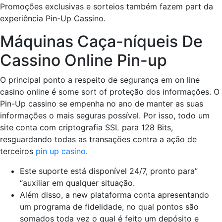
Promoções exclusivas e sorteios também fazem part da
experiência Pin-Up Cassino.
Máquinas Caça-níqueis De
Cassino Online Pin-up
O principal ponto a respeito de segurança em on line
casino online é some sort of proteção dos informações. O
Pin-Up cassino se empenha no ano de manter as suas
informações o mais seguras possível. Por isso, todo um
site conta com criptografia SSL para 128 Bits,
resguardando todas as transações contra a ação de
terceiros
pin up casino
.
Este suporte está disponível 24/7, pronto para”
“auxiliar em qualquer situação.
Além disso, a new plataforma conta apresentando
um programa de fidelidade, no qual pontos são
somados toda vez o qual é feito um depósito e