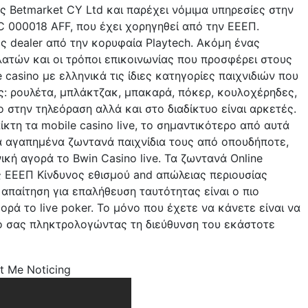
της Betmarket CY Ltd και παρέχει νόμιμα υπηρεσίες στην
 000018 AFF, που έχει χορηγηθεί από την ΕΕΕΠ.
ες dealer από την κορυφαία Playtech. Ακόμη ένας
ατών και οι τρόποι επικοινωνίας που προσφέρει στους
 casino με ελληνικά τις ίδιες κατηγορίες παιχνιδιών που
ς: ρουλέτα, μπλάκτζακ, μπακαρά, πόκερ, κουλοχέρηδες,
νο στην τηλεόραση αλλά και στο διαδίκτυο είναι αρκετές.
τη τα mobile casino live, το σημαντικότερο από αυτά
τα αγαπημένα ζωντανά παιχνίδια τους από οπουδήποτε,
ική αγορά τo Bwin Casino live. Τα ζωντανά Online
ς ΕΕΕΠ Κίνδυνος εθισμού and απώλειας περιουσίας
απαίτηση για επαλήθευση ταυτότητας είναι ο πιο
ορά το live poker. Το μόνο που έχετε να κάνετε είναι να
ό σας πληκτρολογώντας τη διεύθυνση του εκάστοτε