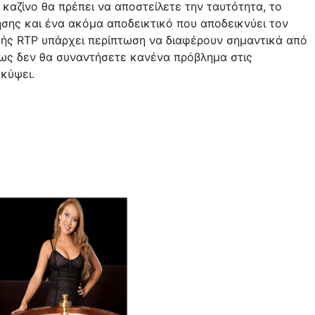
καζίνο θα πρέπει να αποστείλετε την ταυτότητα, το
σης και ένα ακόμα αποδεικτικό που αποδεικνύει τον
φής RTP υπάρχει περίπτωση να διαφέρουν σημαντικά από
πως δεν θα συναντήσετε κανένα πρόβλημα στις
κύψει.