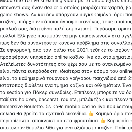
Μέσα απο το live streaming video με το οποίο έχετε επαφ
απεναντί σας έναν dealer ο οποίος μοιράζει τα χαρτιά, βάζ
game shows. Αν και δεν υπάρχουν συγκεκριμένοι όροι που 
καζίνο, υπάρχουν κάποιοι άγραφοι κανόνες, τους οποίους
μυαλού σας, διότι είναι πολύ σημαντικοί. Περάσαμε αρκε
πολλοί Έλληνες προτιμούν να μην επικοινωνούν στα αγγλ
πως δεν θα συναντήσετε κανένα πρόβλημα στις συναλλαγ
Σε εφαρμογή, από τον Ιούλιο του 2021, τέθηκε το ισχύον 
προσφέρουν υπηρεσίες online καζίνο live και στοιχηματισ
Ατελείωτες δυνατότητες στο χέρι σου με το ανανεωμένο
είναι πάντα ευπρόσδεκτη, ιδιαίτερα στον κόσμο του online 
είναι τα καθημερινά τουρνουά γρήγορου παιχνιδιού από 
ιστότοπος διαθέτει ένα τμήμα καζίνο και αθλημάτων. Ένα 
το section για Πόκερ συνεδρίες. Επιπλέον, μπορείτε να δ
παίξετε hold’em, baccarat, rouleta, μπλάκτζακ και πλέον
Immersive Roulette. Σε κάθε mobile casino live που λειτο
σελίδα θα βρείτε τα σχετικά εικονίδια.
Χαμηλά όρια πον
περιορίζονται αποκλειστικά στα φρουτάκια.
Κορυφαίο 
αποτελούν θεμέλιο λίθο για ένα αξιόπιστο καζίνο. Παίκτε