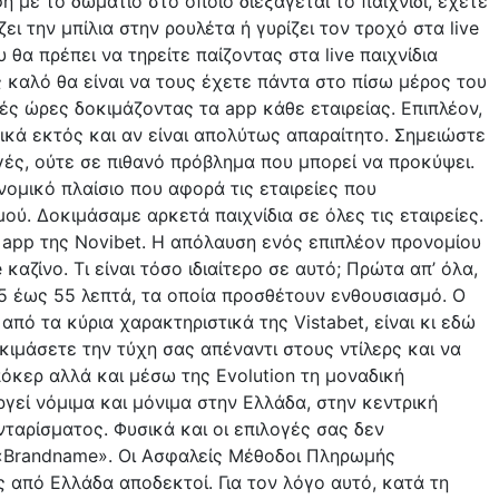
ή με το δωμάτιο στο οποίο διεξάγεται το παιχνίδι, έχετε
ει την μπίλια στην ρουλέτα ή γυρίζει τον τροχό στα live
θα πρέπει να τηρείτε παίζοντας στα live παιχνίδια
 καλό θα είναι να τους έχετε πάντα στο πίσω μέρος του
τές ώρες δοκιμάζοντας τα app κάθε εταιρείας. Επιπλέον,
ικά εκτός και αν είναι απολύτως απαραίτητο. Σημειώστε
ές, ούτε σε πιθανό πρόβλημα που μπορεί να προκύψει.
νομικό πλαίσιο που αφορά τις εταιρείες που
μού. Δοκιμάσαμε αρκετά παιχνίδια σε όλες τις εταιρείες.
 app της Novibet. Η απόλαυση ενός επιπλέον προνομίου
καζίνο. Τι είναι τόσο ιδιαίτερο σε αυτό; Πρώτα απ’ όλα,
25 έως 55 λεπτά, τα οποία προσθέτουν ενθουσιασμό. Ο
από τα κύρια χαρακτηριστικά της Vistabet, είναι κι εδώ
οκιμάσετε την τύχη σας απέναντι στους ντίλερς και να
 πόκερ αλλά και μέσω της Evolution τη μοναδική
υργεί νόμιμα και μόνιμα στην Ελλάδα, στην κεντρική
ταρίσματος. Φυσικά και οι επιλογές σας δεν
«Brandname». Οι Ασφαλείς Μέθοδοι Πληρωμής
ς από Ελλάδα αποδεκτοί. Για τον λόγο αυτό, κατά τη