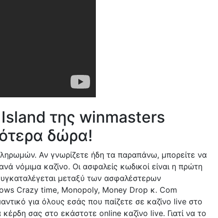
 Island της winmasters
σότερα δώρα!
πληρωμών. Αν γνωρίζετε ήδη τα παραπάνω, μπορείτε να
ανά νόμιμα καζίνο. Οι ασφαλείς κωδικοί είναι η πρώτη
 συγκαταλέγεται μεταξύ των ασφαλέστερων
hows Crazy time, Monopoly, Money Drop κ. Com
αντικό για όλους εσάς που παίζετε σε καζίνο live στο
έρδη σας στο εκάστοτε online καζίνο live. Γιατί να το