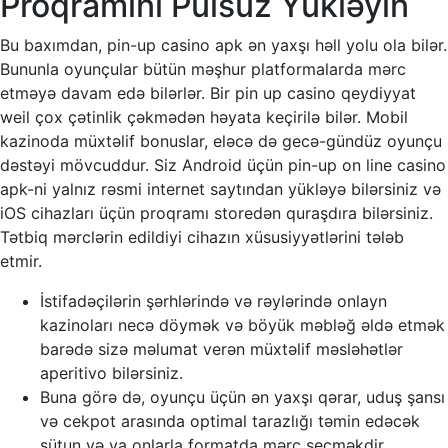
Proqramını Pulsuz Yükləyin
Bu baxımdan, pin-up casino apk ən yaxşı həll yolu ola bilər.
Bununla oyunçular bütün məşhur platformalarda mərc
etməyə davam edə bilərlər. Bir pin up casino qeydiyyat
weil çox çətinlik çəkmədən həyata keçirilə bilər. Mobil
kazinoda müxtəlif bonuslar, eləcə də gecə-gündüz oyunçu
dəstəyi mövcuddur. Siz Android üçün pin-up on line casino
apk-ni yalnız rəsmi internet saytından yükləyə bilərsiniz və
iOS cihazları üçün proqramı storedən quraşdıra bilərsiniz.
Tətbiq mərclərin edildiyi cihazın xüsusiyyətlərini tələb
etmir.
İstifadəçilərin şərhlərində və rəylərində onlayn
kazinoları necə döymək və böyük məbləğ əldə etmək
barədə sizə məlumat verən müxtəlif məsləhətlər
aperitivo bilərsiniz.
Buna görə də, oyunçu üçün ən yaxşı qərar, uduş şansı
və cekpot arasında optimal tarazlığı təmin edəcək
sütun və ya onlarla formatda mərc seçməkdir.