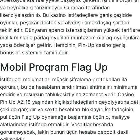
və beynəlxalq tənzimləyici Curacao tərəfindən
lisenziyalaşdırılıb. Bu kazino istifadəçilərə geniş çeşiddə
oyunlar, peşəkar dəstək və əlverişli əməkdaşlıq şərtləri
təklif edir. Dünyanın aparıcı istehsalçılarının yüksək tariflərə
malik minlərlə parlaq oyunları müntəzəm olaraq oyunçulara
yaxşı ödənişlər gətirir. Həmçinin, Pin-Up casino geniş
bonuslar sistemini təmin edir.
Mobil Proqram Flag Up
İstifadəçi məlumatları müasir şifrələmə protokolları ilə
qorunur, bu da hesabların sındırılması ehtimalını minimuma
endirir və resursun təhlükəsizliyinə zəmanət verir. Casino
Pin Up AZ 18 yaşından kiçikistifadəçilərin qeydiyyatına qəti
şəkildə qarşıdır və saxta hesabları bloklayır. İstifadəçinin
pul üçün Flag Up oynamağa başlaması üçün o, maliyyə
alətlərindən istifadə etməlidir. Vəsaitlər hesabda
görünməyəcək, lakin bunun üçün hesaba depozit daxil
edilməlidir.