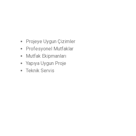
Hizmetler
Projeye Uygun Çizimler
Profesyonel Mutfaklar
Mutfak Ekipmanları
Yapıya Uygun Proje
Teknik Servis
CHEF
Endüstriyel Mutfak ve Soğutma San. Dış Tic. Ltd.
Şti