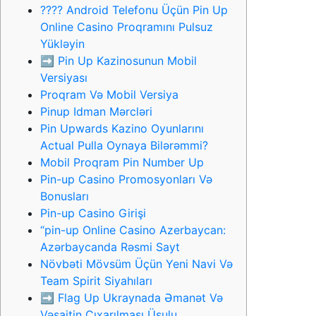
???? Android Telefonu Üçün Pin Up
Online Casino Proqramını Pulsuz
Yükləyin
➡️ Pin Up Kazinosunun Mobil
Versiyası
Proqram Və Mobil Versiya
Pinup Idman Mərcləri
Pin Upwards Kazino Oyunlarını
Actual Pulla Oynaya Bilərəmmi?
Mobil Proqram Pin Number Up
Pin-up Casino Promosyonları Və
Bonusları
Pin-up Casino Girişi
“pin-up Online Casino Azerbaycan:
Azərbaycanda Rəsmi Sayt
Növbəti Mövsüm Üçün Yeni Navi Və
Team Spirit Siyahıları
➡️ Flag Up Ukraynada Əmanət Və
Vəsaitin Çıxarılması Üsulu