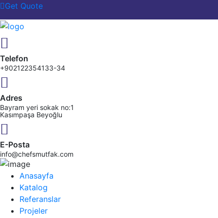
Get Quote
Telefon
+902122354133-34
Adres
Bayram yeri sokak no:1
Kasımpaşa Beyoğlu
E-Posta
info@chefsmutfak.com
Anasayfa
Katalog
Referanslar
Projeler