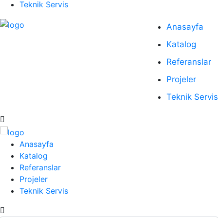
Teknik Servis
Anasayfa
Katalog
Referanslar
Projeler
Teknik Servis
Anasayfa
Katalog
Referanslar
Projeler
Teknik Servis