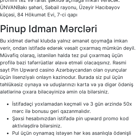
ÜNVANBakı şəhəri, Səbail rayonu, Üzeyir Hacıbəyov
küçəsi, 84 Hökumət Evi, 7-ci qapı
Pinup Idman Mərcləri
Bu xidmət dərhal klubda yalnız əmanət qoymağa imkan
verir, ondan istifadə edərək vəsait çıxarmaq mümkün deyil.
Müvafiq olaraq, istənilən halda tez pul çıxarmaq üçün
profilə bəzi təfərrüatlar əlavə etməli olacaqsınız. Rəsmi
sayt Pin Upward casino Azərbaycandan olan oyunçular
üçün lisenziyalı onlayn kazinodur. Burada siz pul üçün
təhlükəsiz oynaya və uduşlarınızı karta və ya digər ödəniş
alətlərinə çıxara biləcəyinizə əmin ola bilərsiniz.
İstifadəçi yoxlamadan keçməli və 3 gün ərzində 50x
mərc ilə bonusu geri qazanmalıdır.
Şəxsi hesabınızdan istifadə pin upward promo kod
aktivləşdirə bilərsiniz.
Pul üçün oynamaq istəyən hər kəs asanlıqla ödənişli