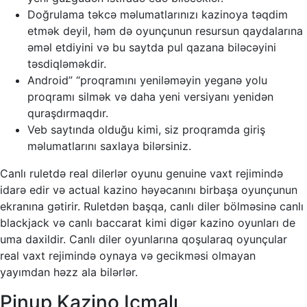
Doğrulama təkcə məlumatlarınızı kazinoya təqdim
etmək deyil, həm də oyunçunun resursun qaydalarına
əməl etdiyini və bu saytda pul qazana biləcəyini
təsdiqləməkdir.
Android” “proqramını yeniləməyin yeganə yolu
proqramı silmək və daha yeni versiyanı yenidən
quraşdırmaqdır.
Veb saytında olduğu kimi, siz proqramda giriş
məlumatlarını saxlaya bilərsiniz.
Canlı ruletdə real dilerlər oyunu genuine vaxt rejimində
idarə edir və actual kazino həyəcanını birbaşa oyunçunun
ekranına gətirir. Ruletdən başqa, canlı diler bölməsinə canlı
blackjack və canlı baccarat kimi digər kazino oyunları de
uma daxildir. Canlı diler oyunlarına qoşularaq oyunçular
real vaxt rejimində oynaya və gecikməsi olmayan
yayımdan həzz ala bilərlər.
Pinup Kazino Icmalı