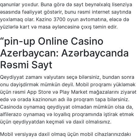
qanunlar yoxdur. Buna görə də sayt beynəlxalq lisenziya
əsasında fəaliyyət göstərir, bunu rəsmi internet saytında
yoxlamaq olar. Kazino 3700 oyun avtomatına, eləcə də
yüzlərlə kart və masa əyləncəsinə çıxış təmin edir.
“pin-up Online Casino
Azerbaycan: Azərbaycanda
Rəsmi Sayt
Qeydiyyat zamanı valyutanı seçə bilərsiniz, bundan sonra
onu dəyişdirmək mümkün deyil. Mobil proqramı yükləmək
üçün rəsmi App Store və Play Market mağazalarını ziyarət
edə və orada kazinonun adı ilə proqram tapa bilərsiniz.
Casinoda oynamaq qeydiyyat olmadan mümkün olsa da,
alfilerazo oynamaq və loyallıq proqramında iştirak etmək
üçün qeydiyyatdan keçməli və daxil olmalısınız.
Mobil versiyaya daxil olmaq üçün mobil cihazlarınızdakı