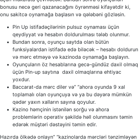
bonusu necə geri qazanacağını öyrənməsi kifayətdir ki,
onu sakitcə oynamağa başlasın və qələbəni gözləsin.
Pin Up istifadəçilərinin pulsuz oynaması üçün
qeydiyyat və hesabın doldurulması tələb olunmur.
Bundan sonra, oyunçu saytda olan bütün
funksiyalardan istifadə edə biləcək – hesabı doldurun
və mərc etməyə və kazinoda oynamağa başlayın.
Oyunçuların öz hesablarına gecə-gündüz daxil olmaq
üçün Pin-up saytına daxil olmaqlarına ehtiyac
yoxdur.
Baccarat-da mərc diler və” “ahora oyunda 9 xal
toplamalı olan oyunçuya və ya bu dəyərə mümkün
qədər yaxın xalların sayına qoyulur.
Kazino həmçinin istənilən sorğu və ahora
problemlərin operativ şəkildə həll olunmasını təmin
edərək müştəri dəstəyini təmin edir.
Hazırda ölkədə onlayn” “kazinolarda mərcləri tənzimləyən