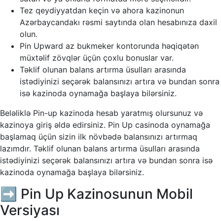
Tez qeydiyyatdan keçin və ahora kazinonun
Azərbaycandakı rəsmi saytında olan hesabınıza daxil
olun.
Pin Upward az bukmeker kontorunda həqiqətən
müxtəlif zövqlər üçün çoxlu bonuslar var.
Təklif olunan balans artırma üsulları arasında
istədiyinizi seçərək balansınızı artıra və bundan sonra
isə kazinoda oynamağa başlaya bilərsiniz.
Beləliklə Pin-up kazinoda hesab yaratmış olursunuz və
kazinoya giriş əldə edirsiniz. Pin Up casinoda oynamağa
başlamaq üçün sizin ilk növbədə balansınızı artırmaq
lazımdır. Təklif olunan balans artırma üsulları arasında
istədiyinizi seçərək balansınızı artıra və bundan sonra isə
kazinoda oynamağa başlaya bilərsiniz.
➡️ Pin Up Kazinosunun Mobil
Versiyası