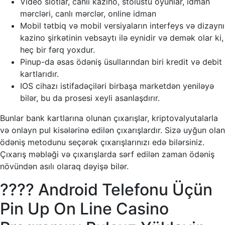
Video slotlar, canlı kazino, stolüstü oyunlar, idman
mərcləri, canlı mərclər, online idman
Mobil tətbiq və mobil versiyaların interfeys və dizaynı
kazino şirkətinin vebsaytı ilə eynidir və demək olar ki,
heç bir fərq yoxdur.
Pinup-da əsas ödəniş üsullarından biri kredit və debit
kartlarıdır.
IOS cihazı istifadəçiləri birbaşa marketdən yeniləyə
bilər, bu da prosesi xeyli asanlaşdırır.
Bunlar bank kartlarına olunan çıxarışlar, kriptovalyutalarla
və onlayn pul kisələrinə edilən çıxarışlardır. Sizə uyğun olan
ödəniş metodunu seçərək çıxarışlarınızı edə bilərsiniz.
Çıxarış məbləği və çıxarışlarda sərf edilən zaman ödəniş
növündən asılı olaraq dəyişə bilər.
???? Android Telefonu Üçün
Pin Up On Line Casino