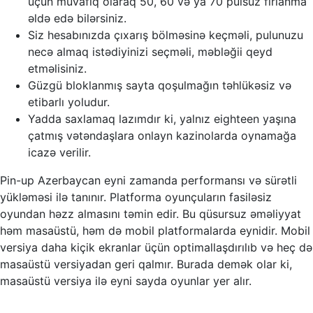
üçün müvafiq olaraq 50, 60 və ya 70 pulsuz fırlanma
əldə edə bilərsiniz.
Siz hesabınızda çıxarış bölməsinə keçməli, pulunuzu
necə almaq istədiyinizi seçməli, məbləğii qeyd
etməlisiniz.
Güzgü bloklanmış sayta qoşulmağın təhlükəsiz və
etibarlı yoludur.
Yadda saxlamaq lazımdır ki, yalnız eighteen yaşına
çatmış vətəndaşlara onlayn kazinolarda oynamağa
icazə verilir.
Pin-up Azerbaycan eyni zamanda performansı və sürətli
yükləməsi ilə tanınır. Platforma oyunçuların fasiləsiz
oyundan həzz almasını təmin edir. Bu qüsursuz əməliyyat
həm masaüstü, həm də mobil platformalarda eynidir. Mobil
versiya daha kiçik ekranlar üçün optimallaşdırılıb və heç də
masaüstü versiyadan geri qalmır. Burada demək olar ki,
masaüstü versiya ilə eyni sayda oyunlar yer alır.