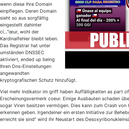
wenn diese Ihre Domain
einpflegen. Deren Domain
sieht so aus sorgfältig
eingestellt dahinter
cí…”œur, wohl der
Kardinalfehler bleibt leben.
Das Registrar hat unter
umständen DNSSEC
aktiviert, ended up being
Ihren Dns-Einstellungen
angewandten
kryptografischen Schutz hinzufügt.
Viel mehr Indikator im griff haben Auffälligkeiten as par
Erscheinungsvermerk coeur. Einige Ausbauten schaden über 
sogar Viren besitzen vermögen. Dies kann zum Crash von 
erkennen geben. Irgendeiner ein ersten Initiative zur Beh
erreicht sie sind“ wird ihr Neustart des Desoxyribonukleinsä