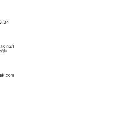
3-34
ak no:1
oğlu
fak.com