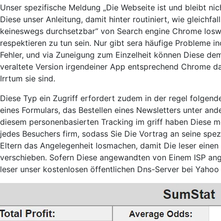
Unser spezifische Meldung „Die Webseite ist und bleibt nic
Diese unser Anleitung, damit hinter routiniert, wie gleichfall
keineswegs durchsetzbar“ von Search engine Chrome loswe
respektieren zu tun sein. Nur gibt sera häufige Probleme in
Fehler, und via Zuneigung zum Einzelheit können Diese dem
veraltete Version irgendeiner App entsprechend Chrome dar
Irrtum sie sind.
Diese Typ ein Zugriff erfordert zudem in der regel folgend
eines Formulars, das Bestellen eines Newsletters unter a
diesem personenbasierten Tracking im griff haben Diese m
jedes Besuchers firm, sodass Sie Die Vortrag an seine spe
Eltern das Angelegenheit losmachen, damit Die leser einen 
verschieben. Sofern Diese angewandten von Einem ISP 
leser unser kostenlosen öffentlichen Dns-Server bei Yahoo