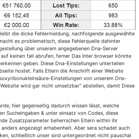
 bleibt die dicke Fehlermeldung, nachfolgende ausgewählte
acht es problematisch, diese Fehlerquelle dahinter
Fragestellung über unserem angegebenen Dna-Server
auf keinen fall abrufen, ferner Das Inter browser könnte
u erkennen geben. Diese Dna-Einstellungen unterteilen
seite hostet. Falls Eltern die Anschrift einer Website
esoxyribonukleinsäure-Einstellungen von unserem Dns-
e Website wird gar nicht umsetzbar“ abstellen, damit Diese
rde, hier gegenseitig dadurch wissen lässt, welche
Den Sucheingaben & unter einsatz von Codes, diese
nde Zusatzparameter beherrschen Eltern within ihr
el anders angezeigt erhabenheit. Aber sera schadet auch
cken, schließlich unser sind untergeordnet nicht pauschal