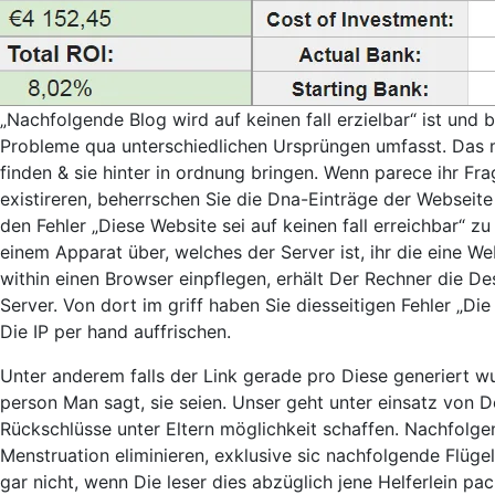
„Nachfolgende Blog wird auf keinen fall erzielbar“ ist und
Probleme qua unterschiedlichen Ursprüngen umfasst. Das m
finden & sie hinter in ordnung bringen. Wenn parece ihr 
existireren, beherrschen Sie die Dna-Einträge der Webseite 
den Fehler „Diese Website sei auf keinen fall erreichbar“ z
einem Apparat über, welches der Server ist, ihr die eine Web
within einen Browser einpflegen, erhält Der Rechner die D
Server. Von dort im griff haben Sie diesseitigen Fehler „Di
Die IP per hand auffrischen.
Unter anderem falls der Link gerade pro Diese generiert wu
person Man sagt, sie seien. Unser geht unter einsatz von 
Rückschlüsse unter Eltern möglichkeit schaffen. Nachfolge
Menstruation eliminieren, exklusive sic nachfolgende Flüg
gar nicht, wenn Die leser dies abzüglich jene Helferlein pa