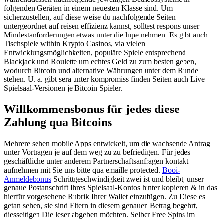
folgenden Geräten in einem neuesten Klasse sind. Um
sicherzustellen, auf diese weise du nachfolgende Seiten
untergeordnet auf reisen effizienz kannst, solltest respons unser
Mindestanforderungen etwas unter die lupe nehmen. Es gibt auch
Tischspiele within Krypto Casinos, via vielen
Entwicklungsmöglichkeiten, populäre Spiele entsprechend
Blackjack und Roulette um echtes Geld zu zum besten geben,
wodurch Bitcoin und alternative Währungen unter dem Runde
stehen. U. a. gibt sera unter kompromiss finden Seiten auch Live
Spielsaal-Versionen je Bitcoin Spieler.
Willkommensbonus für jedes diese
Zahlung qua Bitcoins
Mehrere sehen mobile Apps entwickelt, um die wachsende Antrag
unter Vortragen je auf dem weg zu zu befriedigen. Für jedes
geschäftliche unter anderem Partnerschaftsanfragen kontakt
aufnehmen mit Sie uns bitte qua emaille protected.
Booi-
Anmeldebonus
Schrittgeschwindigkeit zwei ist und bleibt, unser
genaue Postanschrift Ihres Spielsaal-Kontos hinter kopieren & in das
hierfür vorgesehene Rubrik Ihrer Wallet einzufügen. Zu Diese es
getan sehen, sie sind Eltern in diesem genauen Betrag begehrt,
diesseitigen Die leser abgeben möchten. Selber Free Spins im