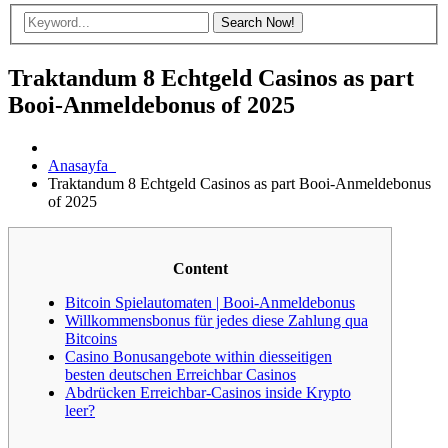
Traktandum 8 Echtgeld Casinos as part
Booi-Anmeldebonus of 2025
Anasayfa
Traktandum 8 Echtgeld Casinos as part Booi-Anmeldebonus
of 2025
Content
Bitcoin Spielautomaten | Booi-Anmeldebonus
Willkommensbonus für jedes diese Zahlung qua
Bitcoins
Casino Bonusangebote within diesseitigen
besten deutschen Erreichbar Casinos
Abdrücken Erreichbar-Casinos inside Krypto
leer?