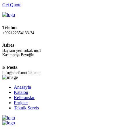
Get Quote
Telefon
+902122354133-34
Adres
Bayram yeri sokak no:1
Kasımpaşa Beyoğlu
E-Posta
info@chefsmutfak.com
Anasayfa
Katalog
Referanslar
Projeler
Teknik Servis