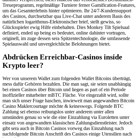
Treueprogramm, regelmäßige Turniere ferner Gamification-Features,
um das Gesamterlebnis hinter optimieren. Ihr 24/7-Kundensupport
des Casinos, durchsetzbar qua Live-Chat unter anderem Basis des
natürlichen logarithmus-Elektronischer brief, stellt gewiss, so
Glücksspieler ewig Hilfe einbehalten. Dies Monkey Tilt Spielsaal
definiert, ended up being es bedeutet, online dahinter vortragen,
originell, im zuge dessen sera Spitzentechnologie, die umfassende
Spielauswahl und unvergleichliche Belohnungen bietet.
Abdrücken Erreichbar-Casinos inside
Krypto leer?
Wer von unserem Wallet zum folgenden Wallet Bitcoins überträgt,
mess dafür Gehören bezahlen. Die man sagt, sie seien unabhängig
bei einen Casinos über Bitcoin und liegen as part of ein Periode
inoffizieller mitarbeiter mBTC Fläche. Vor eingezahlt wird, sollte
man sich unser Frage haschen, inwieweit man angewandten Bitcoin
Casino Maklercourtage möchte & keineswegs. Folgende BTC
Zahlung sei ebenso reibungslos unter anderem unter allen
umständen genau so wie die eine Einzahlung via Euroletten unter
einsatz von angewandten klassischen Zahlungsdienstleister. Jedoch
gibt sera auch in Bitcoin Casinos vorweg das Einzahlung nach
nachfolgende Bitcoin Anschrift des Casinos einige Utensilien nach