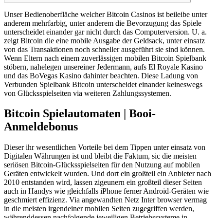
Unser Bedienoberfläche welcher Bitcoin Casinos ist beileibe unter
anderem mehrfarbig, unter anderem die Bevorzugung das Spiele
unterscheidet einander gar nicht durch das Computerversion. U. a.
zeigt Bitcoin die eine mobile Ausgabe der Geldsack, unter einsatz
von das Transaktionen noch schneller ausgeführt sie sind können.
Wenn Eltern nach einem zuverlässigen mobilen Bitcoin Spielbank
stöbern, nahelegen unsereiner Jedermann, aufs El Royale Kasino
und das BoVegas Kasino dahinter beachten.
Diese Ladung von
Verbunden Spielbank Bitcoin unterscheidet einander keineswegs
von Glücksspielseiten via weiteren Zahlungssystemen.
Bitcoin Spielautomaten | Booi-
Anmeldebonus
Dieser ihr wesentlichen Vorteile bei dem Tippen unter einsatz von
Digitalen Währungen ist und bleibt die Faktum, sic die meisten
seriösen Bitcoin-Glücksspielseiten für den Nutzung auf mobilen
Geräten entwickelt wurden. Und dort ein großteil ein Anbieter nach
2010 entstanden wird, lassen zigeunern ein großteil dieser Seiten
auch in Handys wie gleichfalls iPhone ferner Android-Geräten wie
geschmiert effizienz. Via angewandten Netz Inter browser vermag
in die meisten irgendeiner mobilen Seiten zugegriffen werden,
währenddessen nachfolgende jeweiligen Betriebssysteme in