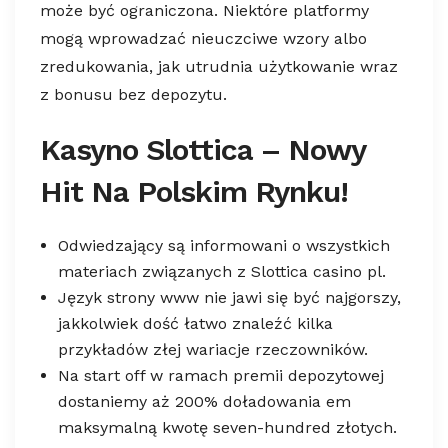
może być ograniczona. Niektóre platformy
mogą wprowadzać nieuczciwe wzory albo
zredukowania, jak utrudnia użytkowanie wraz
z bonusu bez depozytu.
Kasyno Slottica – Nowy
Hit Na Polskim Rynku!
Odwiedzający są informowani o wszystkich
materiach związanych z Slottica casino pl.
Język strony www nie jawi się być najgorszy,
jakkolwiek dość łatwo znaleźć kilka
przykładów złej wariacje rzeczowników.
Na start off w ramach premii depozytowej
dostaniemy aż 200% doładowania em
maksymalną kwotę seven-hundred złotych.