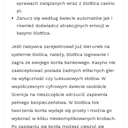
sprawach związanych wraz z Slottica casino
pl.
Zanurz się według świecie automatów jak i
również doświadcz atrakcyjnych emocji w
kasyno Slottica.
Jeśli nabywca zarejestrował już kierunek na
systemie Slotica, należy, Slottica logowanie i
zagra ze swojego konta bankowego. Kasyno nie
zaakceptować posiada żadnych elitarnych gier
na wyłączność czy luksusowych stołów. W
współczesnym cyfrowym świecie osobiście
licencja na nieszczęście odrzucić zapewnia
pełnego bezpieczeństwa. W Slottica tok
tworzenia konta wydaje się prosty i można go
wykonać w kilku nieskomplikowanych krokach.
Po zapisaniu się konta możesz cieszyć się