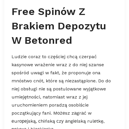
Free Spinów Z
Brakiem Depozytu
W Betonred
Ludzie coraz to częściej chcą czerpać
kasynowe wrażenie wraz z do niej szanse
spośród uwagi w fakt, że proponuje ona
mnóstwo cnót, które są niezastąpione. Do do
niej obsługi nie są postulowane wyjątkowe
umiejętności, natomiast wraz z jej
uruchomieniem poradzą osobiście
początkujący fani. Mоżеsz zаgrаć w
еurореjską, сhіńską сzу аngіеlską rulеtkę,