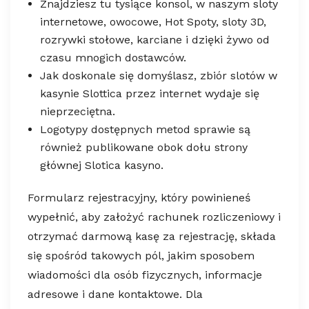
Znajdziesz tu tysiące konsol, w naszym sloty
internetowe, owocowe, Hot Spoty, sloty 3D,
rozrywki stołowe, karciane i dzięki żywo od
czasu mnogich dostawców.
Jak doskonale się domyślasz, zbiór slotów w
kasynie Slottica przez internet wydaje się
nieprzeciętna.
Logotypy dostępnych metod sprawie są
również publikowane obok dołu strony
głównej Slotica kasyno.
Formularz rejestracyjny, który powinieneś
wypełnić, aby założyć rachunek rozliczeniowy i
otrzymać darmową kasę za rejestrację, składa
się spośród takowych pól, jakim sposobem
wiadomości dla osób fizycznych, informacje
adresowe i dane kontaktowe. Dla