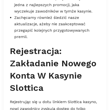
jedna z najlepszych promocji, jaka
wyczekuje zawodników w tymże kasynie.
Zachęcamy również śledzić nasze
aktualizacje, ażeby nie zaakceptować
przegapić kolejnych przygotowywanych
premii.
Rejestracja:
Zakładanie Nowego
Konta W Kasynie
Slottica
Rejestrując się u dołu linkiem Slottica kasyno,
nowi zawodnicy zyskują dostęp do tylko