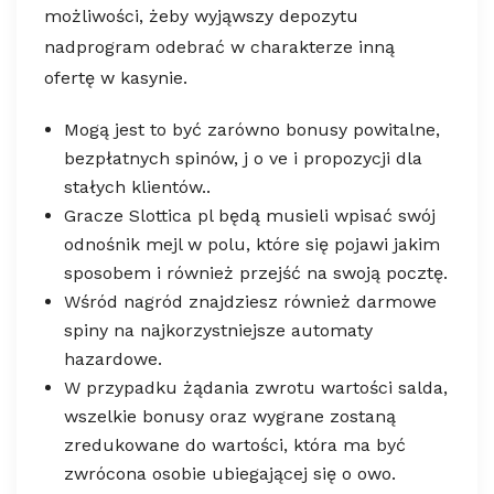
możliwości, żeby wyjąwszy depozytu
nadprogram odebrać w charakterze inną
ofertę w kasynie.
Mogą jest to być zarówno bonusy powitalne,
bezpłatnych spinów, j o ve i propozycji dla
stałych klientów..
Gracze Slottica pl będą musieli wpisać swój
odnośnik mejl w polu, które się pojawi jakim
sposobem i również przejść na swoją pocztę.
Wśród nagród znajdziesz również darmowe
spiny na najkorzystniejsze automaty
hazardowe.
W przypadku żądania zwrotu wartości salda,
wszelkie bonusy oraz wygrane zostaną
zredukowane do wartości, która ma być
zwrócona osobie ubiegającej się o owo.