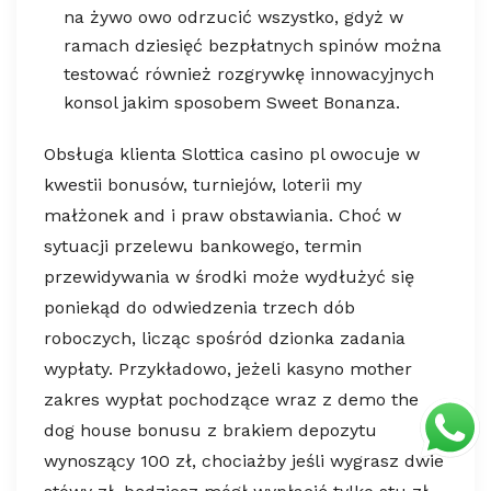
na żywo owo odrzucić wszystko, gdyż w
ramach dziesięć bezpłatnych spinów można
testować również rozgrywkę innowacyjnych
konsol jakim sposobem Sweet Bonanza.
Obsługa klienta Slottica casino pl owocuje w
kwestii bonusów, turniejów, loterii my
małżonek and i praw obstawiania. Choć w
sytuacji przelewu bankowego, termin
przewidywania w środki może wydłużyć się
poniekąd do odwiedzenia trzech dób
roboczych, licząc spośród dzionka zadania
wypłaty. Przykładowo, jeżeli kasyno mother
zakres wypłat pochodzące wraz z demo the
dog house bonusu z brakiem depozytu
wynoszący 100 zł, chociażby jeśli wygrasz dwie