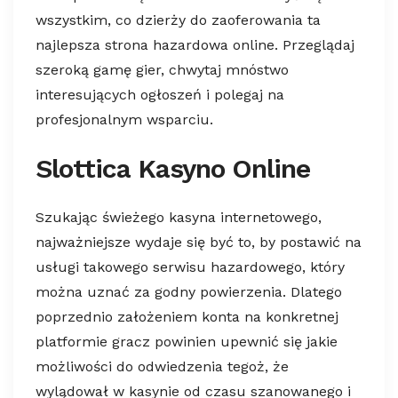
wszystkim, co dzierży do zaoferowania ta
najlepsza strona hazardowa online. Przeglądaj
szeroką gamę gier, chwytaj mnóstwo
interesujących ogłoszeń i polegaj na
profesjonalnym wsparciu.
Slottica Kasyno Online
Szukając świeżego kasyna internetowego,
najważniejsze wydaje się być to, by postawić na
usługi takowego serwisu hazardowego, który
można uznać za godny powierzenia. Dlatego
poprzednio założeniem konta na konkretnej
platformie gracz powinien upewnić się jakie
możliwości do odwiedzenia tegoż, że
wylądował w kasynie od czasu szanowanego i