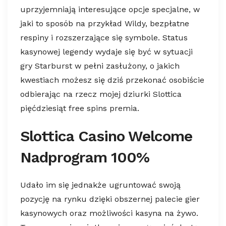
uprzyjemniają interesujące opcje specjalne, w
jaki to sposób na przykład Wildy, bezpłatne
respiny i rozszerzające się symbole. Status
kasynowej legendy wydaje się być w sytuacji
gry Starburst w pełni zasłużony, o jakich
kwestiach możesz się dziś przekonać osobiście
odbierając na rzecz mojej dziurki Slottica
pięćdziesiąt free spins premia.
Slottica Casino Welcome
Nadprogram 100%
Udało im się jednakże ugruntować swoją
pozycję na rynku dzięki obszernej palecie gier
kasynowych oraz możliwości kasyna na żywo.