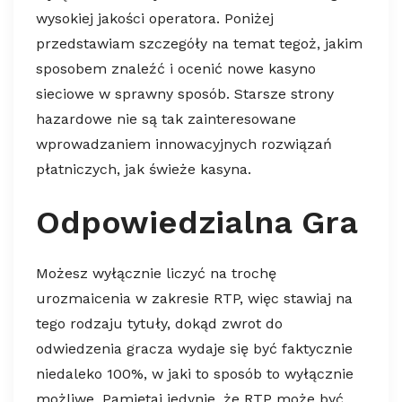
wysokiej jakości operatora. Poniżej
przedstawiam szczegóły na temat tegoż, jakim
sposobem znaleźć i ocenić nowe kasyno
sieciowe w sprawny sposób. Starsze strony
hazardowe nie są tak zainteresowane
wprowadzaniem innowacyjnych rozwiązań
płatniczych, jak świeże kasyna.
Odpowiedzialna Gra
Możesz wyłącznie liczyć na trochę
urozmaicenia w zakresie RTP, więc stawiaj na
tego rodzaju tytuły, dokąd zwrot do
odwiedzenia gracza wydaje się być faktycznie
niedaleko 100%, w jaki to sposób to wyłącznie
możliwe. Pamiętaj jedynie, że RTP może być