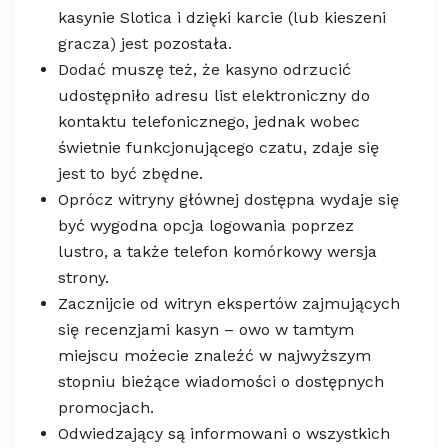
kasynie Slotica i dzięki karcie (lub kieszeni
gracza) jest pozostała.
Dodać muszę też, że kasyno odrzucić
udostępniło adresu list elektroniczny do
kontaktu telefonicznego, jednak wobec
świetnie funkcjonującego czatu, zdaje się
jest to być zbędne.
Oprócz witryny głównej dostępna wydaje się
być wygodna opcja logowania poprzez
lustro, a także telefon komórkowy wersja
strony.
Zacznijcie od witryn ekspertów zajmujących
się recenzjami kasyn – owo w tamtym
miejscu możecie znaleźć w najwyższym
stopniu bieżące wiadomości o dostępnych
promocjach.
Odwiedzający są informowani o wszystkich