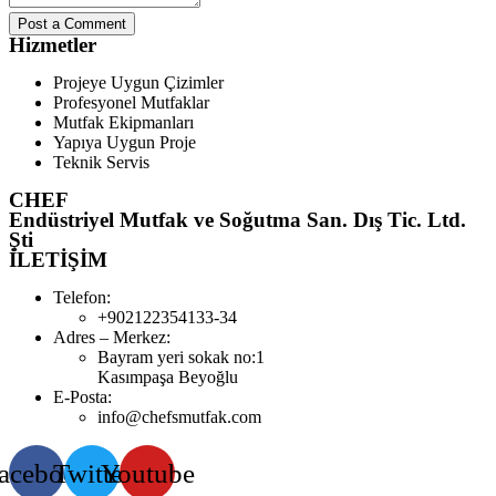
Post a Comment
Hizmetler
Projeye Uygun Çizimler
Profesyonel Mutfaklar
Mutfak Ekipmanları
Yapıya Uygun Proje
Teknik Servis
CHEF
Endüstriyel Mutfak ve Soğutma San. Dış Tic. Ltd.
Şti
İLETİŞİM
Telefon:
+902122354133-34
Adres – Merkez:
Bayram yeri sokak no:1
Kasımpaşa Beyoğlu
E-Posta:
info@chefsmutfak.com
acebook
Twitter
Youtube