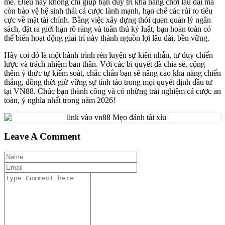
mê. Điều này không chỉ giúp bạn duy trì khả năng chơi lâu dài mà
còn bảo vệ hệ sinh thái cá cược lành mạnh, hạn chế các rủi ro tiêu
cực về mặt tài chính. Bằng việc xây dựng thói quen quản lý ngân
sách, đặt ra giới hạn rõ ràng và tuân thủ kỷ luật, bạn hoàn toàn có
thể biến hoạt động giải trí này thành nguồn lợi lâu dài, bền vững.
Hãy coi đó là một hành trình rèn luyện sự kiên nhẫn, tư duy chiến
lược và trách nhiệm bản thân. Với các bí quyết đã chia sẻ, cộng
thêm ý thức tự kiểm soát, chắc chắn bạn sẽ nâng cao khả năng chiến
thắng, đồng thời giữ vững sự tỉnh táo trong mọi quyết định đầu tư
tại VN88. Chúc bạn thành công và có những trải nghiệm cá cược an
toàn, ý nghĩa nhất trong năm 2026!
Leave A Comment