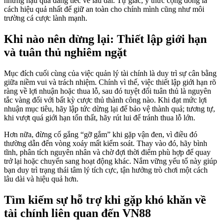
những hậu quả đáng tiếc về lâu dài. Tự giác, ý thức cộng đồng là
cách hiệu quả nhất để giữ an toàn cho chính mình cũng như môi
trường cá cược lành mạnh.
Khi nào nên dừng lại: Thiết lập giới hạn
và tuân thủ nghiêm ngặt
Mục đích cuối cùng của việc quản lý tài chính là duy trì sự cân bằng
giữa niềm vui và trách nhiệm. Chính vì thế, việc thiết lập giới hạn rõ
ràng về lợi nhuận hoặc thua lỗ, sau đó tuyệt đối tuân thủ là nguyên
tắc vàng đối với bất kỳ cược thủ thành công nào. Khi đạt mức lợi
nhuận mục tiêu, hãy lập tức dừng lại để bảo vệ thành quả; tương tự,
khi vượt quá giới hạn tổn thất, hãy rút lui để tránh thua lỗ lớn.
Hơn nữa, đừng cố gắng “gỡ gắm” khi gặp vận đen, vì điều đó
thường dẫn đến vòng xoáy mất kiểm soát. Thay vào đó, hãy bình
tĩnh, phân tích nguyên nhân và chờ đợi thời điểm phù hợp để quay
trở lại hoặc chuyển sang hoạt động khác. Nắm vững yếu tố này giúp
bạn duy trì trạng thái tâm lý tích cực, tận hưởng trò chơi một cách
lâu dài và hiệu quả hơn.
Tìm kiếm sự hỗ trợ khi gặp khó khăn về
tài chính liên quan đến VN88