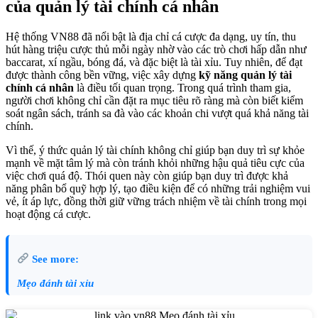
của quản lý tài chính cá nhân
Hệ thống VN88 đã nổi bật là địa chỉ cá cược đa dạng, uy tín, thu
hút hàng triệu cược thủ mỗi ngày nhờ vào các trò chơi hấp dẫn như
baccarat, xí ngầu, bóng đá, và đặc biệt là tài xỉu. Tuy nhiên, để đạt
được thành công bền vững, việc xây dựng
kỹ năng quản lý tài
chính cá nhân
là điều tối quan trọng. Trong quá trình tham gia,
người chơi không chỉ cần đặt ra mục tiêu rõ ràng mà còn biết kiểm
soát ngân sách, tránh sa đà vào các khoản chi vượt quá khả năng tài
chính.
Vì thế, ý thức quản lý tài chính không chỉ giúp bạn duy trì sự khỏe
mạnh về mặt tâm lý mà còn tránh khỏi những hậu quả tiêu cực của
việc chơi quá độ. Thói quen này còn giúp bạn duy trì được khả
năng phân bổ quỹ hợp lý, tạo điều kiện để có những trải nghiệm vui
vẻ, ít áp lực, đồng thời giữ vững trách nhiệm về tài chính trong mọi
hoạt động cá cược.
See more:
Mẹo đánh tài xỉu