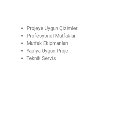
Hizmetler
Projeye Uygun Çizimler
Profesyonel Mutfaklar
Mutfak Ekipmanları
Yapıya Uygun Proje
Teknik Servis
CHEF
Endüstriyel Mutfak ve Soğutma San. Dış Tic. Ltd.
Şti