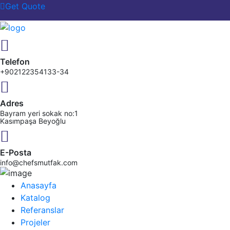
Get Quote
Telefon
+902122354133-34
Adres
Bayram yeri sokak no:1
Kasımpaşa Beyoğlu
E-Posta
info@chefsmutfak.com
Anasayfa
Katalog
Referanslar
Projeler