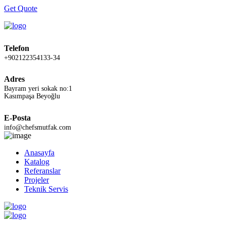
Get Quote
Telefon
+902122354133-34
Adres
Bayram yeri sokak no:1
Kasımpaşa Beyoğlu
E-Posta
info@chefsmutfak.com
Anasayfa
Katalog
Referanslar
Projeler
Teknik Servis