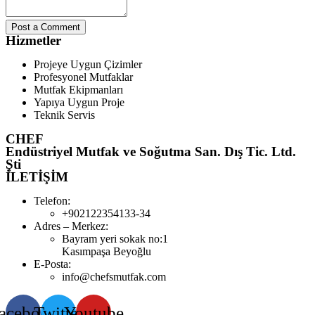
Post a Comment
Hizmetler
Projeye Uygun Çizimler
Profesyonel Mutfaklar
Mutfak Ekipmanları
Yapıya Uygun Proje
Teknik Servis
CHEF
Endüstriyel Mutfak ve Soğutma San. Dış Tic. Ltd.
Şti
İLETİŞİM
Telefon:
+902122354133-34
Adres – Merkez:
Bayram yeri sokak no:1
Kasımpaşa Beyoğlu
E-Posta:
info@chefsmutfak.com
acebook
Twitter
Youtube