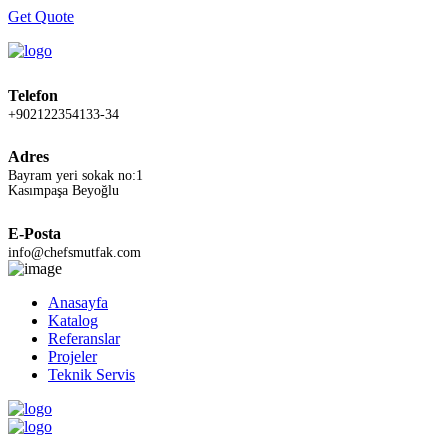
Get Quote
Telefon
+902122354133-34
Adres
Bayram yeri sokak no:1
Kasımpaşa Beyoğlu
E-Posta
info@chefsmutfak.com
Anasayfa
Katalog
Referanslar
Projeler
Teknik Servis