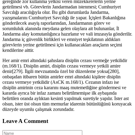
gereğinde zor kullanma yetkisi veren müzekkerelerin yerine
getirilmesi vb. Görevlerin Jandarmadan istenmesi; Cumhuriyet
Savcılığı aracılığıyla olur. Bu gibi durumlarda Jandarma,
yazışmalarını Cumhuriyet Savcılığı ile yapar. İçişleri Bakanlığına
gönderilecek asayiş raporlarından, Jandarmanın görev ve
sorumluluk alanında meydana gelen olaylara ait bulunanlar, İl
Jandarma alay komutanlığınca hazırlanır ve vali imzasıyla gönderilir.
Jandarma iç güvenlik birlikleri ve emniyet teşkilatının aldıkları
görevlerin yerine getirilmesi için kullanacakları araçların seçimi
kendilerine aittir.
Her amir emri altındaki şahıslara disiplin cezası vermeğe yetkilidir
(m.168/1). Disiplin amiri, disiplin cezası vermeye yetkili amire
denir[279]. İlgili mevzuatında özel bir düzenleme yoksa[280],
onbaşıdan itibaren bütün amirler emri altındaki kişilere disiplin
cezası vermeye yetkilidir (AsCK m.168/1). Cezanın infazı ise
disiplin amirinin ceza kararını maaş mutemetliğine göndermesi ve
kararda ayrıca bir infaz zamanı belirtilmemişse ilk aybaşında
belirtilen oranda aylıktan kesinti yapılmak suretiyle yapılır. İster ast
olsun, ister üst olsun tüm memurlar idarenin bütünlüğünü koruyacak
düzeyde uyumlu çalışmak zorundadır.
Leave A Comment