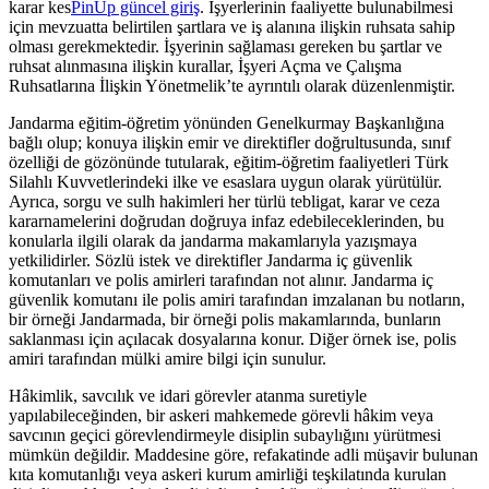
karar kes
PinUp güncel giriş
. İşyerlerinin faaliyette bulunabilmesi
için mevzuatta belirtilen şartlara ve iş alanına ilişkin ruhsata sahip
olması gerekmektedir. İşyerinin sağlaması gereken bu şartlar ve
ruhsat alınmasına ilişkin kurallar, İşyeri Açma ve Çalışma
Ruhsatlarına İlişkin Yönetmelik’te ayrıntılı olarak düzenlenmiştir.
Jandarma eğitim-öğretim yönünden Genelkurmay Başkanlığına
bağlı olup; konuya ilişkin emir ve direktifler doğrultusunda, sınıf
özelliği de gözönünde tutularak, eğitim-öğretim faaliyetleri Türk
Silahlı Kuvvetlerindeki ilke ve esaslara uygun olarak yürütülür.
Ayrıca, sorgu ve sulh hakimleri her türlü tebligat, karar ve ceza
kararnamelerini doğrudan doğruya infaz edebileceklerinden, bu
konularla ilgili olarak da jandarma makamlarıyla yazışmaya
yetkilidirler. Sözlü istek ve direktifler Jandarma iç güvenlik
komutanları ve polis amirleri tarafından not alınır. Jandarma iç
güvenlik komutanı ile polis amiri tarafından imzalanan bu notların,
bir örneği Jandarmada, bir örneği polis makamlarında, bunların
saklanması için açılacak dosyalarına konur. Diğer örnek ise, polis
amiri tarafından mülki amire bilgi için sunulur.
Hâkimlik, savcılık ve idari görevler atanma suretiyle
yapılabileceğinden, bir askeri mahkemede görevli hâkim veya
savcının geçici görevlendirmeyle disiplin subaylığını yürütmesi
mümkün değildir. Maddesine göre, refakatinde adli müşavir bulunan
kıta komutanlığı veya askeri kurum amirliği teşkilatında kurulan