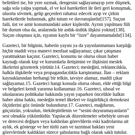
belirtileri ise, bir yere sızmak, dengesini sağlayamayıp yere düşmek,
sağa sola yalpa yapmak, el ve kol hareketleri ile ileri geri konuşmak,
uluorta sövmek, gelip geçenleri rahatsız edecek ayıp ve çirkin
hareketlerde bulunmak, gibi tutum ve davranışlardır[157]. Suçun
faili, üst ve amir konumundaki asker kişilerdir. Ayrım yapılması fiili
bir durum olsa da, aralarında bir astlık-üstlük ilişkisi yoktur[138].
Suçun oluşması için, eşyanın kaybı bir “özre” dayanmamalıdır[134].
Gazeteci, bir bilginin, haberin yayını ya da yayınlanmaması karşılığı
hiçbir maddi veya manevi menfaat sağlayamaz; çıkar çatışması
yaratmaktan kaçınır. Gazeteci, konumu ne olursa olsun haber
kaynağı olarak kişi ve kurumlarla iletişimini ve ilişkisini meslek
ilkelerini gözeterek yürütür.14. Gazeteci; mesleğini, reklamcılıkla,
halkla ilişkilerle veya propagandacılıkla karıştıramaz. İlan – reklam
kaynaklarından herhangi bir telkin, tavsiye alamaz, maddi çıkar
sağlayamaz.15. Gazeteci hangi konuda olursa olsun, elde ettiği bilgi
ve belgeleri kendi yararına kullanamaz.16. Gazeteci, ulusal ve
uluslararası politikalar hakkında yayın yaparken öncelikle halkın
haber alma hakkı, mesleğin temel ilkeleri ve özgürlükçü demokrasi
ölçütlerini göz önünde bulundurur.17. Gazeteci, mağdurun,
güçsüzün, yoksulun, ötekileştirilenin ve “sesini duyuramayanların”
sesi olmakla yükümlüdür. Yapılacak düzenlemeler sebebiyle unvan
ve derecesi değişen veya kaldırılan görevlilerin eski kadrolarına ait
aylık, ek gösterge ve her türlü zam ve tazminat hakları yeni
görevlerinde kaldıkları sürece şahıslarına bağlı olarak saklı tutulur.