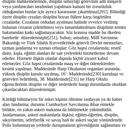
disiplin mahkemelerinde, disiplin subaylığı görevinin adli müşavir
veya yardımcıları tarafından yapılması kanuni bir zorunluluk
olduğundan bunlar için ayrıca kararname çıkartılmaz[291]. Bilindiği
üzere disiplin cezaları disiplini bozan fiillere karşı öngörülen
cezalardır. Cezalının ordudan ayrılması halinde evvelce verilmiş
bulunan cezanın çektirilmesi veya tamamlattırılması disiplinin temini
bakımından katkı sağlamayacaktır. Söz konusu madde bu ilkeden
hareketle düzenlenmiştir[251]. Subay, astsubay, Millî Savunma
Bakanlığı ve Türk Silahlı Kuvvetlerinde görevli Devlet memurları,
uzman jandarma ve uzman erbaşlar; Göz hapsi cezalarında; resmî
daire, kışla, eğitim alanları ile sair yerlerdeki hizmetlerine devam
ederler. Hizmete ilişkin olanlar dışında hiçbir ziyaret kabul
edemezler. Göz hapsi cezalarında maaş ve diğer ödeneklerden
kesinti yapılmaz. Maddesinde Harp Okulunun organları arasında,
yüksek disiplin kurulu sayılmış, 16’. Maddesinde[230] kuruluşu ve
görevleri belirtilmiş, 38. Maddesinde[231] ise Harp Okulu
öğrencilerinin disiplin ve diğer nedenlerle hangi durumlarda okuldan
çıkarılacakları düzenlenmiştir.
Kimliği bilinmeyen bir asker kişinin ölüsüne rastlayan ya da haber
alan Jandarma; durumu Cumhuriyet Savcılarına ihbar etmekle
birlikte, en yakın askeri makama da bildirmekle yükümlüdür.
Jandarmanın, askeri makamlarla ilişkisi; eğitim-öğretim, disiplin,
sıkıyönetim, seferberlik ve savaş hali ile askeri suçlar yönündendir.
Polis bulunmayan yerlerde duruşmaların güvenliğinin sağlanması ve