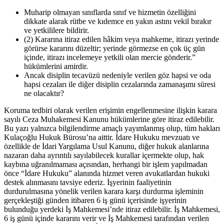
Muharip olmayan sınıflarda sınıf ve hizmetin özelliğini
dikkate alarak rütbe ve kıdemce en yakın astını vekil bırakır
ve yetkililere bildirir.
(2) Kararına itiraz edilen hâkim veya mahkeme, itirazı yerinde
görürse kararını düzeltir; yerinde görmezse en çok üç gün
içinde, itirazı incelemeye yetkili olan mercie gönderir.”
hükümlerini amirdir.
Ancak disiplin tecavüzü nedeniyle verilen göz hapsi ve oda
hapsi cezaları ile diğer disiplin cezalarında zamanaşımı süresi
ne olacaktır?
Koruma tedbiri olarak verilen erişimin engellenmesine ilişkin karara
sayılı Ceza Muhakemesi Kanunu hükümlerine göre itiraz edilebilir.
Bu yazı yalnızca bilgilendirme amaçlı yayımlanmış olup, tüm hakları
Kulaçoğlu Hukuk Bürosu’na aittir. İdare Hukuku mevzuatı ve
özellikle de İdari Yargılama Usul Kanunu, diğer hukuk alanlarına
nazaran daha ayrıntılı sayılabilecek kurallar içermekte olup, hak
kaybına uğranılmaması açısından, herhangi bir işlem yapılmadan
önce “İdare Hukuku” alanında hizmet veren avukatlardan hukuki
destek alınmasını tavsiye ederiz. İşyerinin faaliyetinin
durdurulmasına yönelik verilen karara karşı durdurma işleminin
gerçekleştiği günden itibaren 6 iş günü içerisinde işyerinin
bulunduğu yerdeki İş Mahkemesi’nde itiraz edilebilir. İş Mahkemesi,
6 iş günü içinde kararını verir ve İş Mahkemesi tarafından verilen